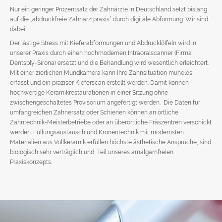
Vollkeramik
Nur ein geringer Prozentsatz der Zahnärzte in Deutschland setzt bislang
auf die „abdruckfreie Zahnarztpraxis“ durch digitale Abformung. Wir sind
Implantate + CMD
dabei.
Ästhetik
Der lästige Stress mit Kieferabformungen und Abdrucklöffeln wird in
Team
unserer Praxis durch einen hochmodernen Intraoralscanner (Firma
Dentsply-Sirona) ersetzt und die Behandlung wird wesentlich erleichtert.
Neupatienten
Mit einer zierlichen Mundkamera kann Ihre Zahnsituation mühelos
erfasst und ein präziser Kieferscan erstellt werden. Damit können
Terminvergabe
hochwertige Keramikrestaurationen in einer Sitzung ohne
News
zwischengeschaltetes Provisorium angefertigt werden. Die Daten für
umfangreichen Zahnersatz oder Schienen können an örtliche
Anfahrt & Kontakt
Zahntechnik-Meisterbetriebe oder an überörtliche Fräszentren verschickt
werden. Füllungsaustausch und Kronentechnik mit modernsten
Materialien aus Vollkeramik erfüllen höchste ästhetische Ansprüche, sind
biologisch sehr verträglich und Teil unseres amalgamfreien
Praxiskonzepts.