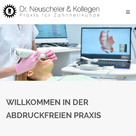
Home
Wir
Die Praxis
WILLKOMMEN IN DER
Abdruckfreie Praxis
ABDRUCKFREIEN PRAXIS
Zahn-Gesundheit
von 0 bis 99
CEREC und